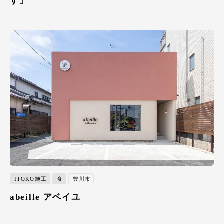
す」
ITOKO施工
食
豊川市
abeille アベイユ