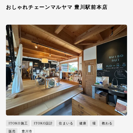
おしゃれチェーンマルヤマ 豊川駅前本店
ITOKO施工
ITOKO設計
住まいる
健康
場
教わる
販売
豊川市