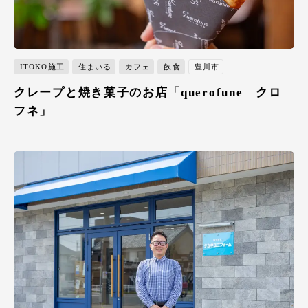
ITOKO施工
住まいる
カフェ
飲食
豊川市
クレープと焼き菓子のお店「querofune クロ
フネ」