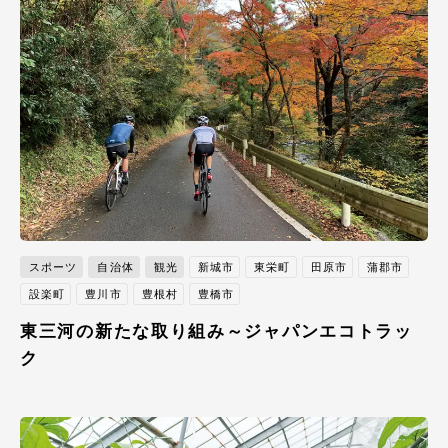
スポーツ
自治体
観光
新城市
東栄町
田原市
蒲郡市
設楽町
豊川市
豊根村
豊橋市
東三河の新たな取り組み～ジャパンエコトラッ
ク