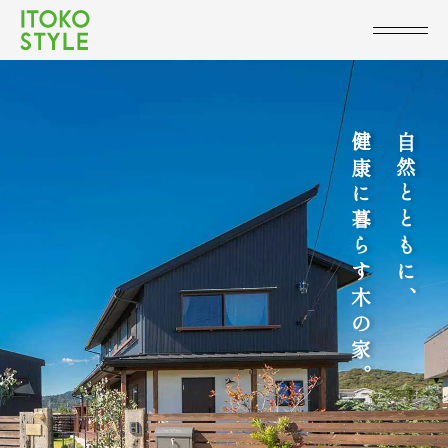
健
自
康
然
に
と
暮
と
ら
も
す
に
木
、
の
家
。