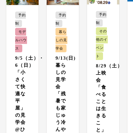
予約
予約
予約
制
制
制
その
モデ
暮ら
他のイ
ルハウ
しの見
ベン
ス
学会
ト
9/5（土）・
9/13(日)
6（日）
暮ら
8/29（土）
「小
しの
上映
さく
見学
会
て快
会
「食
適な
「残
べる
平
暑で
こと
屋」
も家
は生
の見
じゅ
きる
学会
う冷
こ
@ひ
んや
と」