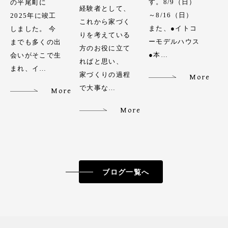
す。8/9（日）
の平尾町に
経験者として、
～8/16（日）
2025年に竣工
これから家づく
また、●イトコ
しました。 今
りを考えている
ーモデルハウス
までも多くの出
方のお役に立て
●本…
会いがそこで生
ればと思い、
まれ、イ…
家づくりの過程
More
で大事な…
More
More
ブログ一覧へ