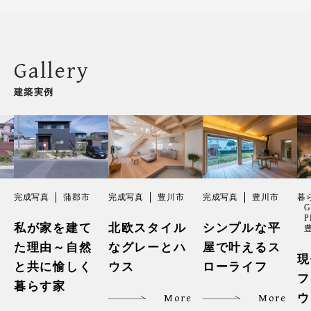
Gallery
建築実例
完成写真
蒲郡市
完成写真
豊川市
完成写真
豊川市
暮
G
P
私が家を建て
北欧スタイル
シンプルな平
た理由～自然
なグレーとハ
屋で叶えるス
現
と共に愉しく
ウス
ローライフ
フ
暮らす家
ウ
More
More