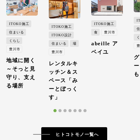
I
ITOKO施工
ITOKO施工
ITOKO施工
住まいる
食
豊川市
ITOKO設計
くらし
abeille ア
住まいる
場
豊川市
ベイユ
豊川市
グ
地域に開く
レンタルキ
ー
～そっと見
ッチン＆ス
も
守り、支え
ペース「み
る場所
ーとぼっく
す」
ヒトコトモノ一覧へ