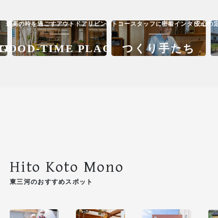
安心の
最高の時を過ごすアウトドアリビング
イトコースタッフに密着インタビュー
TURE
GOOD-TIME PLACE
つくり手たち
Hito Koto Mono
東三河のおすすめスポット