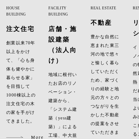
HOUSE
FACILITY
REAL ESTATE
RE
BUILDING
BUILDING
不動産
注文住宅
店舗・施
豊かな自然に
設建築
創業以来70年
恵まれた東三
イ
（法人向
以上をかけ
河の地で悠々
ノ
け）
て、「心も身
と愉しく暮ら
の
体も健やかに
していただく
然
地域に根付い
暮らせる家」
ため、家づく
熱
たお店のリノ
を目指して
りの経験と地
だ
ベーション・
1000棟以上の
元の方々との
当
建築から、
注文住宅の木
つながりを生
よ
「システム建
の家を手がけ
かした不動産
み
築（yess建
てきました。
の提案をさせ
こ
築）」による
ていただきま
る
工場、中大規
More