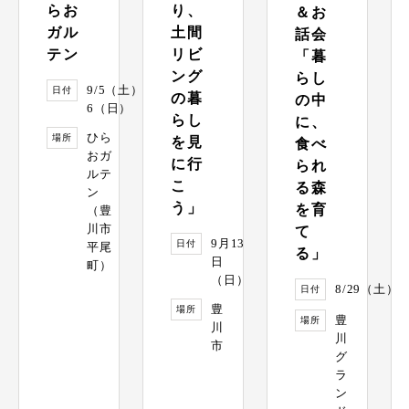
らお
り、
＆お
ガル
土間
話会
テン
リビ
「暮
ング
らし
9/5（土）・
日付
の暮
の中
6（日）
らし
に、
ひら
場所
を見
食べ
おガ
に行
られ
ルテ
こ
る森
ン
う」
を育
（豊
川市
て
9月13
日付
平尾
る」
日
町）
（日）
8/29（土）
日付
豊
場所
豊
場所
川
川
市
グ
ラ
ン