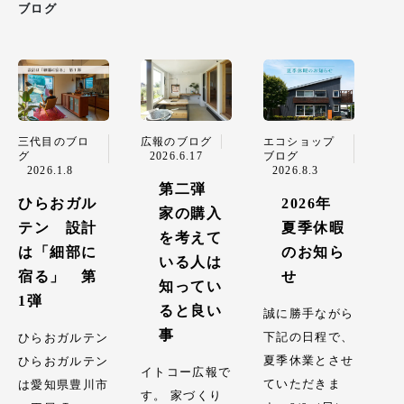
ブログ
三代目のブロ
広報のブログ
エコショップ
グ
2026.6.17
ブログ
2026.1.8
2026.8.3
第二弾
ひらおガル
2026年
家の購入
テン 設計
夏季休暇
を考えて
は「細部に
のお知ら
いる人は
宿る」 第
せ
知ってい
1弾
ると良い
誠に勝手ながら
事
下記の日程で、
ひらおガルテン
夏季休業とさせ
ひらおガルテン
イトコー広報で
ていただきま
は愛知県豊川市
す。 家づくり