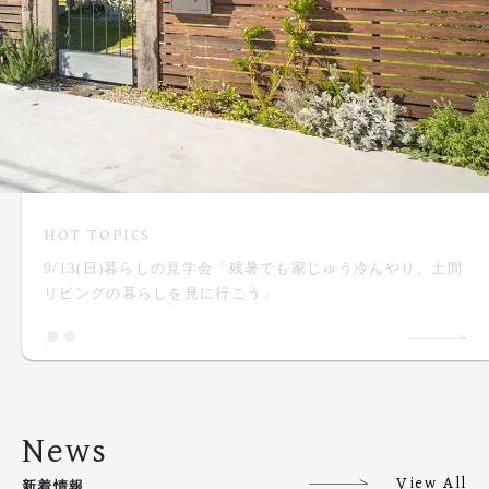
HOT TOPICS
9/13(日)暮らしの見学会「残暑でも家じゅう冷んやり、土間
リビングの暮らしを見に行こう」
News
View All
新着情報