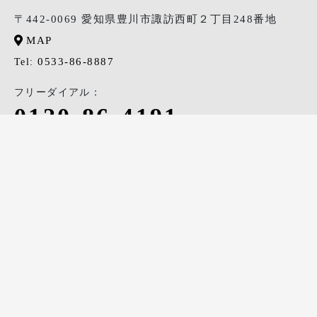
〒442-0069 愛知県豊川市諏訪西町２丁目248番地
MAP
0533-86-8887
Tel:
フリーダイアル：
0120-86-4191
会社情報
リクルート
電話をかける
来場予約
資料請求・お問合せ
TOP
イトコーの家づくり
会社情報
イトコーの想い
会社概要