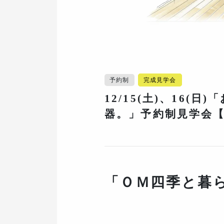
予約制
完成見学会
12/15(土)、16(
器。」予約制見学会
「ＯＭ四季と暮