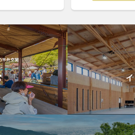
の半外空間
イ