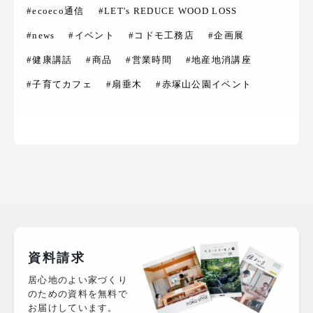
#ecoeco通信
#LET's REDUCE WOOD LOSS
#news
#イベント
#コドモ工務店
#企画展
#健康講話
#商品
#営業時間
#地産地消講座
#子育てカフェ
#扇垂木
#赤塚山公園イベント
資料請求
居心地のよい家づくり
のための資料を無料で
お届けしています。