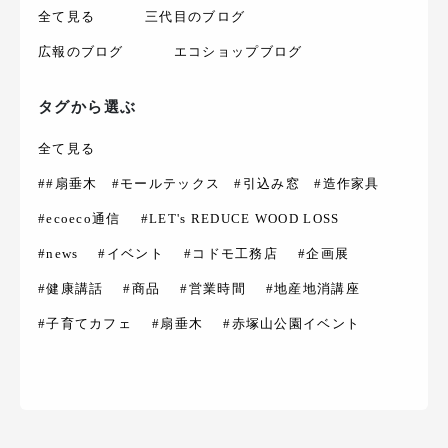
全て見る
三代目のブログ
広報のブログ
エコショップブログ
タグから選ぶ
全て見る
##扇垂木 #モールテックス #引込み窓 #造作家具
#ecoeco通信
#LET's REDUCE WOOD LOSS
#news
#イベント
#コドモ工務店
#企画展
#健康講話
#商品
#営業時間
#地産地消講座
#子育てカフェ
#扇垂木
#赤塚山公園イベント