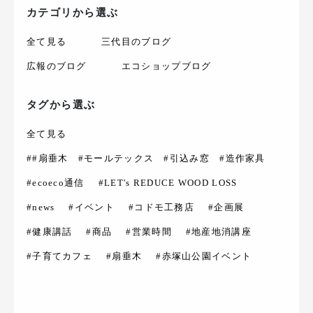
カテゴリから選ぶ
全て見る
三代目のブログ
広報のブログ
エコショップブログ
タグから選ぶ
全て見る
##扇垂木 #モールテックス #引込み窓 #造作家具
#ecoeco通信
#LET's REDUCE WOOD LOSS
#news
#イベント
#コドモ工務店
#企画展
#健康講話
#商品
#営業時間
#地産地消講座
#子育てカフェ
#扇垂木
#赤塚山公園イベント