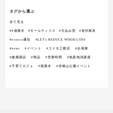
タグから選ぶ
全て見る
##扇垂木 #モールテックス #引込み窓 #造作家具
#ecoeco通信
#LET's REDUCE WOOD LOSS
#news
#イベント
#コドモ工務店
#企画展
#健康講話
#商品
#営業時間
#地産地消講座
#子育てカフェ
#扇垂木
#赤塚山公園イベント