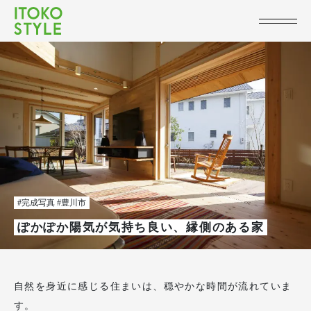
#完成写真 #豊川市
ぽかぽか陽気が気持ち良い、縁側のある家
自然を身近に感じる住まいは、穏やかな時間が流れていま
す。