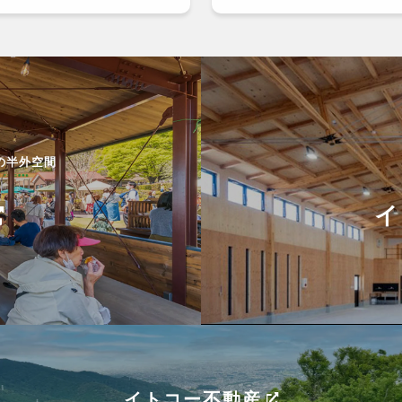
の半外空間
イ
イトコー不動産