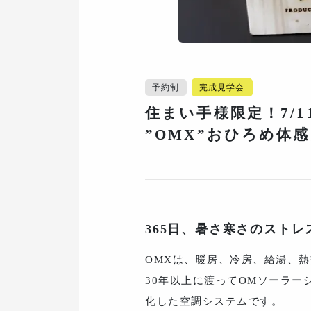
予約制
完成見学会
住まい手様限定！7/1
”OMX”おひろめ体
365日、暑さ寒さのストレ
OMXは、暖房、冷房、給湯、
30年以上に渡ってOMソーラ
化した空調システムです。