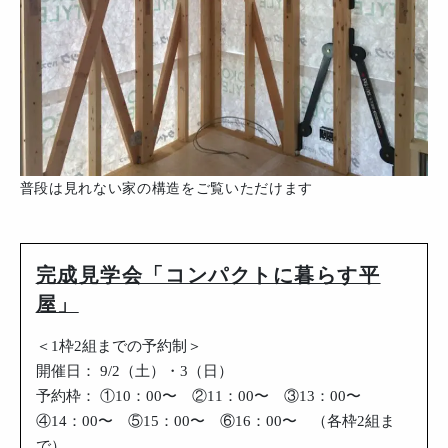
普段は見れない家の構造をご覧いただけます
完成見学会「コンパクトに暮らす平
屋」
＜1枠2組までの予約制＞
開催日： 9/2（土）・3（日）
予約枠： ①10：00〜 ②11：00〜 ③13：00〜
④14：00〜 ⑤15：00〜 ⑥16：00〜 （各枠2組ま
で）