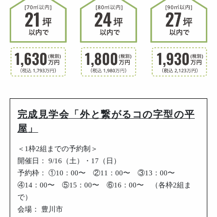
完成見学会「外と繋がるコの字型の平
屋」
＜1枠2組までの予約制＞
開催日： 9/16（土）・17（日）
予約枠： ①10：00〜 ②11：00〜 ③13：00〜
④14：00〜 ⑤15：00〜 ⑥16：00〜 （各枠2組ま
で）
会場： 豊川市