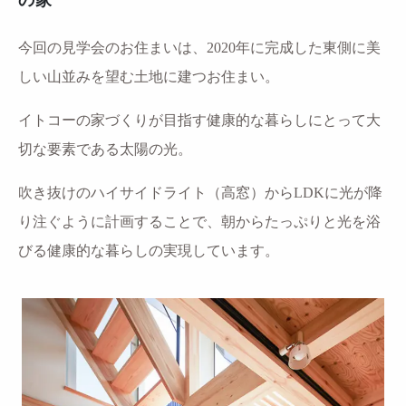
今回の見学会のお住まいは、2020年に完成した
東側に美
しい山並みを望む土地に建つお住まい。
イトコーの家づくりが目指す健康的な暮らしにとって
大
切な要素である太陽の光。
吹き抜けのハイサイドライト（高窓）からLDKに
光が降
り注ぐように計画することで、
朝からたっぷりと光を浴
びる
健康的な暮らしの実現しています。