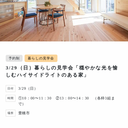
予約制
暮らしの見学会
3/29（日）暮らしの見学会「穏やかな光を愉
しむハイサイドライトのある家」
3/29（日）
日付
①10：00〜11：30 ②13：00〜14：30 （各枠3組ま
時間
で）
豊橋市
場所