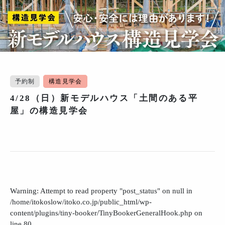
予約制
構造見学会
4/28（日）新モデルハウス「土間のある平
屋」の構造見学会
Warning
: Attempt to read property "post_status" on null in
/home/itokoslow/itoko.co.jp/public_html/wp-
content/plugins/tiny-booker/TinyBookerGeneralHook.php
on
line
80