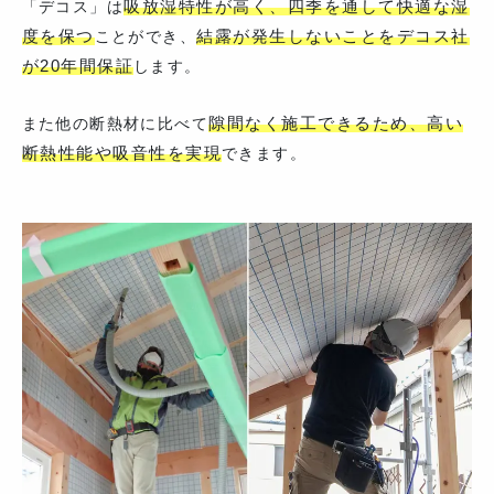
吸放湿特性が高く、四季を通して快適な湿
「デコス」は
度を保つ
結露が発生しないことをデコス社
ことができ、
が20年間保証
します。
隙間なく施工できるため、高い
また他の断熱材に比べて
断熱性能や吸音性を実現
できます。