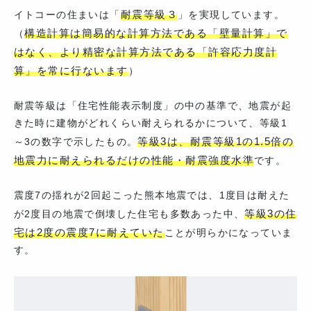
耐震等級３
イトコーの住まいは「
」を実現しています。
構造計算は簡易的な計算方法である「壁量計算」で
（
はなく、より精密な計算方法である「許容応力度計
算」を常に行ないます
）
耐震等級は「住宅性能表示制度」の中の基準で、地震が起
きた時に建物がどれくらい耐えられるかについて、等級1
等級3は、耐震等級1の1.5倍の
～3の数字で示したもの。
地震力に耐えられるだけの性能・耐震強度水準
です。
震度7の揺れが2回起こった熊本地震では、1度目は耐えた
等級3の住
が2度目の地震で倒壊した住宅も多数あった中、
宅は2度の震度7に耐えていた
ことが明らかになっていま
す。