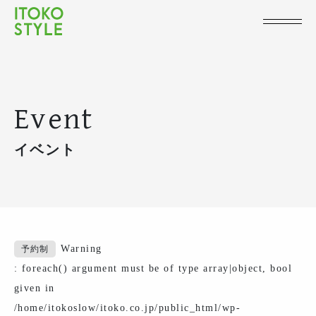
Event
イベント
Warning
予約制
: foreach() argument must be of type array|object, bool
given in
/home/itokoslow/itoko.co.jp/public_html/wp-