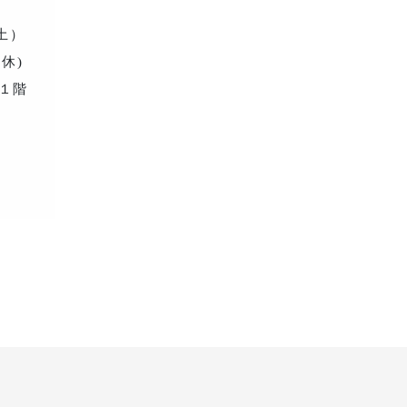
（土）
定休)
１階