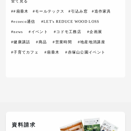
全て見る
##扇垂木 #モールテックス #引込み窓 #造作家具
#ecoeco通信
#LET's REDUCE WOOD LOSS
#news
#イベント
#コドモ工務店
#企画展
#健康講話
#商品
#営業時間
#地産地消講座
#子育てカフェ
#扇垂木
#赤塚山公園イベント
資料請求