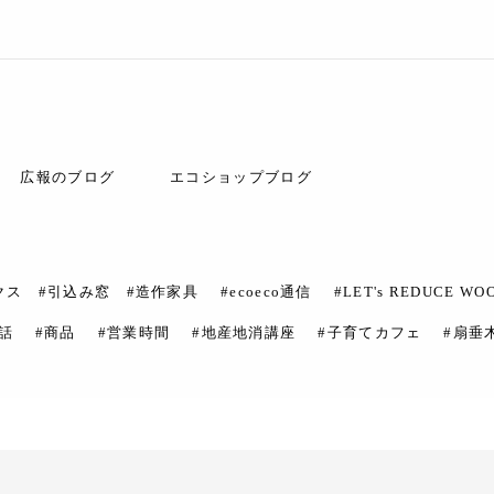
広報のブログ
エコショップブログ
クス #引込み窓 #造作家具
#ecoeco通信
#LET's REDUCE WO
話
#商品
#営業時間
#地産地消講座
#子育てカフェ
#扇垂