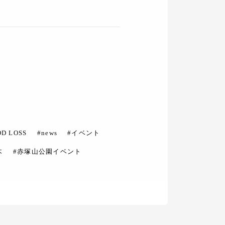
OD LOSS
#news
#イベント
木
#赤塚山公園イベント