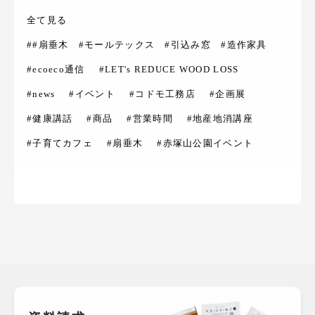
全て見る
##扇垂木 #モールテックス #引込み窓 #造作家具
#ecoeco通信
#LET's REDUCE WOOD LOSS
#news
#イベント
#コドモ工務店
#企画展
#健康講話
#商品
#営業時間
#地産地消講座
#子育てカフェ
#扇垂木
#赤塚山公園イベント