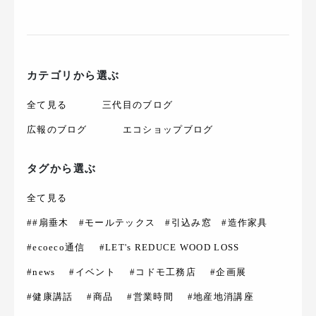
カテゴリから選ぶ
全て見る
三代目のブログ
広報のブログ
エコショップブログ
タグから選ぶ
全て見る
##扇垂木 #モールテックス #引込み窓 #造作家具
#ecoeco通信
#LET's REDUCE WOOD LOSS
#news
#イベント
#コドモ工務店
#企画展
#健康講話
#商品
#営業時間
#地産地消講座