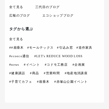
全て見る
三代目のブログ
広報のブログ
エコショップブログ
タグから選ぶ
全て見る
##扇垂木 #モールテックス #引込み窓 #造作家具
#ecoeco通信
#LET's REDUCE WOOD LOSS
#news
#イベント
#コドモ工務店
#企画展
#健康講話
#商品
#営業時間
#地産地消講座
#子育てカフェ
#扇垂木
#赤塚山公園イベント