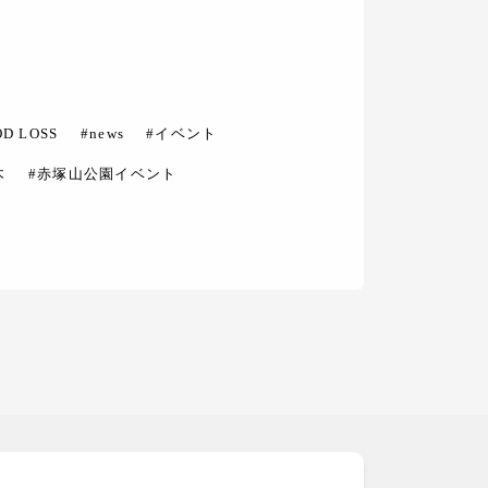
OD LOSS
#news
#イベント
木
#赤塚山公園イベント