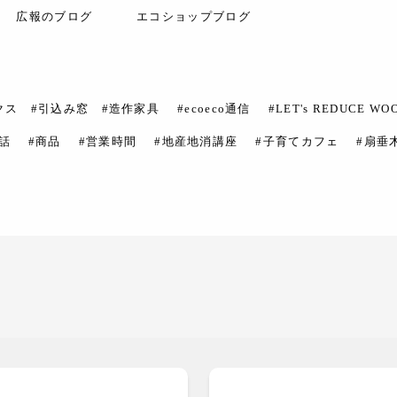
広報のブログ
エコショップブログ
クス #引込み窓 #造作家具
#ecoeco通信
#LET's REDUCE WO
話
#商品
#営業時間
#地産地消講座
#子育てカフェ
#扇垂