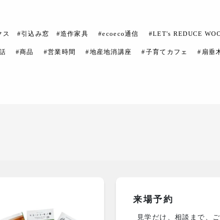
クス #引込み窓 #造作家具
#ecoeco通信
#LET's REDUCE WO
話
#商品
#営業時間
#地産地消講座
#子育てカフェ
#扇垂
来場予約
見学だけ、相談まで、