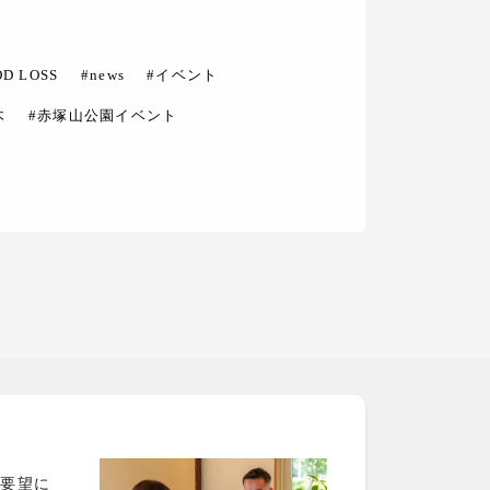
OD LOSS
#news
#イベント
木
#赤塚山公園イベント
ご要望に