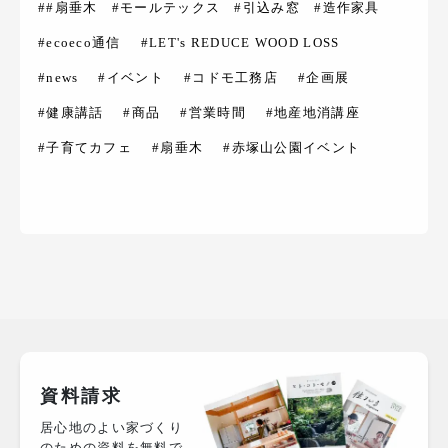
##扇垂木 #モールテックス #引込み窓 #造作家具
#ecoeco通信
#LET's REDUCE WOOD LOSS
#news
#イベント
#コドモ工務店
#企画展
#健康講話
#商品
#営業時間
#地産地消講座
#子育てカフェ
#扇垂木
#赤塚山公園イベント
資料請求
居心地のよい家づくり
のための資料を無料で