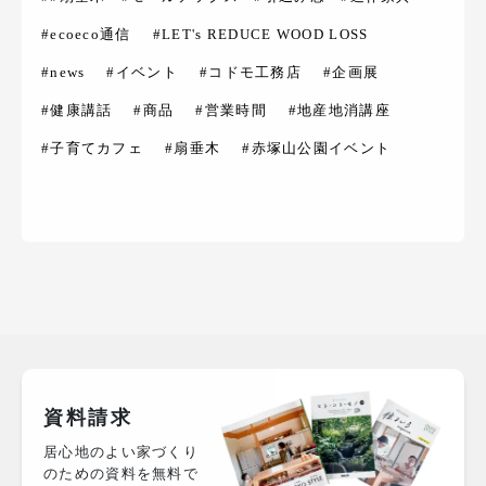
#ecoeco通信
#LET's REDUCE WOOD LOSS
#news
#イベント
#コドモ工務店
#企画展
#健康講話
#商品
#営業時間
#地産地消講座
#子育てカフェ
#扇垂木
#赤塚山公園イベント
資料請求
居心地のよい家づくり
のための資料を無料で