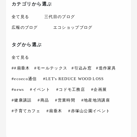
カテゴリから選ぶ
全て見る
三代目のブログ
広報のブログ
エコショップブログ
タグから選ぶ
全て見る
##扇垂木 #モールテックス #引込み窓 #造作家具
#ecoeco通信
#LET's REDUCE WOOD LOSS
#news
#イベント
#コドモ工務店
#企画展
#健康講話
#商品
#営業時間
#地産地消講座
#子育てカフェ
#扇垂木
#赤塚山公園イベント